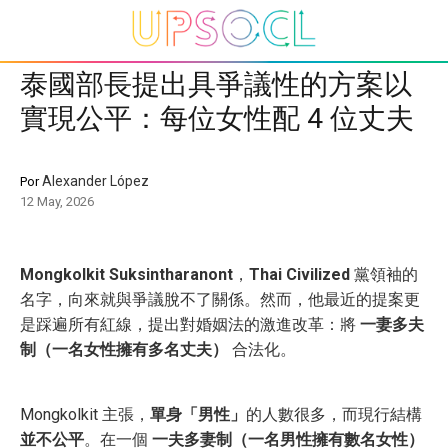
泰國部長提出具爭議性的方案以
實現公平：每位女性配 4 位丈夫
Alexander López
Por
12 May, 2026
Mongkolkit Suksintharanont
，
Thai Civilized
黨領袖的
名字，向來就與爭議脫不了關係。然而，他最近的提案更
是踩遍所有紅線，提出對婚姻法的激進改革：將
一妻多夫
制（一名女性擁有多名丈夫）
合法化。
Mongkolkit 主張，
單身「男性」
的人數很多，而現行結構
並不公平
。在一個
一夫多妻制（一名男性擁有數名女性）