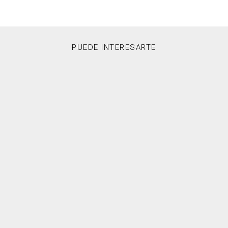
PUEDE INTERESARTE