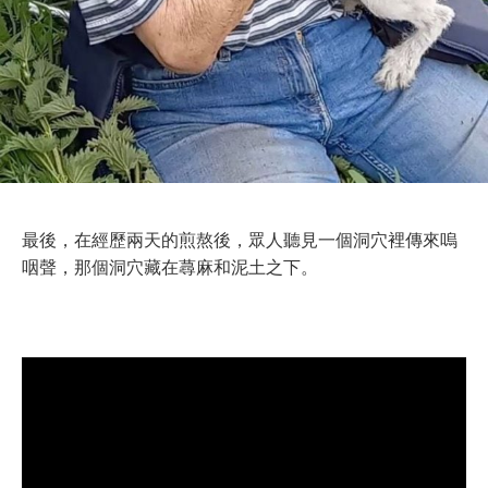
最後，在經歷兩天的煎熬後，眾人聽見一個洞穴裡傳來嗚
咽聲，那個洞穴藏在蕁麻和泥土之下。