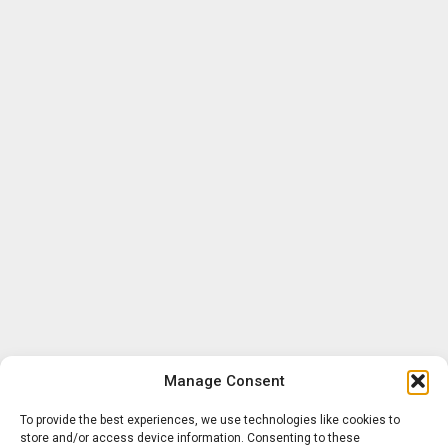
Manage Consent
To provide the best experiences, we use technologies like cookies to
store and/or access device information. Consenting to these