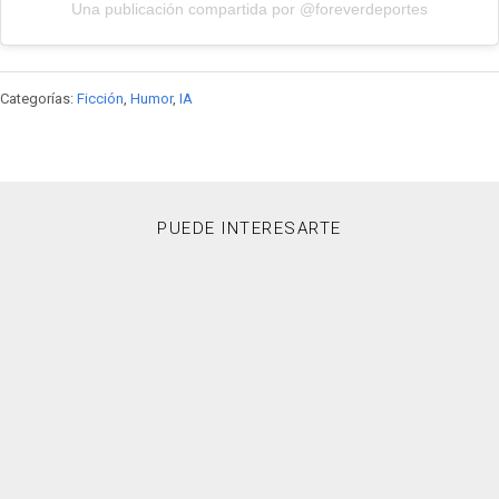
Una publicación compartida por @foreverdeportes
Categorías:
Ficción
,
Humor
,
IA
PUEDE INTERESARTE