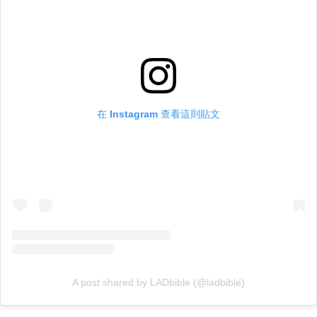
在 Instagram 查看這則貼文
A post shared by LADbible (@ladbible)