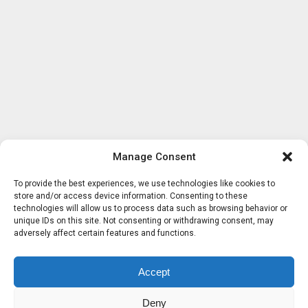
Manage Consent
To provide the best experiences, we use technologies like cookies to
store and/or access device information. Consenting to these
technologies will allow us to process data such as browsing behavior or
unique IDs on this site. Not consenting or withdrawing consent, may
adversely affect certain features and functions.
Accept
Deny