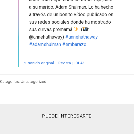
a su marido, Adam Shulman. Lo ha hecho
a través de un bonito vídeo publicado en
sus redes sociales donde ha mostrado
sus curvas premamá
. (
:
@annehathaway)
#annehathaway
#adamshulman
#embarazo
♬ sonido original – Revista ¡HOLA!
Categorías: Uncategorized
PUEDE INTERESARTE