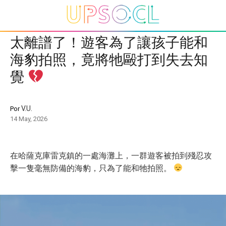
太離譜了！遊客為了讓孩子能和
海豹拍照，竟將牠毆打到失去知
覺
V.U.
Por
14 May, 2026
在哈薩克庫雷克鎮的一處海灘上，一群遊客被拍到殘忍攻
擊一隻毫無防備的海豹，只為了能和牠拍照。