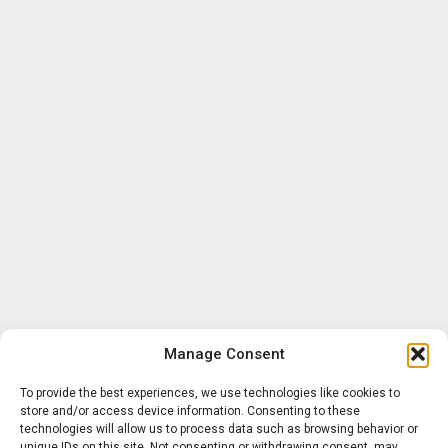
Manage Consent
To provide the best experiences, we use technologies like cookies to
store and/or access device information. Consenting to these
technologies will allow us to process data such as browsing behavior or
unique IDs on this site. Not consenting or withdrawing consent, may