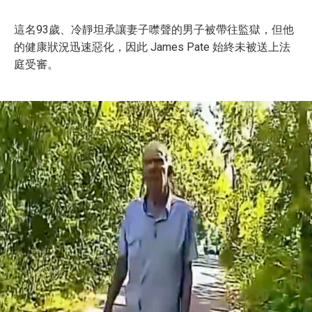
這名93歲、冷靜坦承讓妻子噤聲的男子被帶往監獄，但他
的健康狀況迅速惡化，因此 James Pate 始終未被送上法
庭受審。