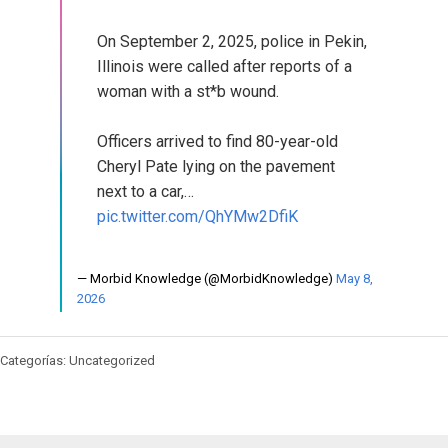
On September 2, 2025, police in Pekin,
Illinois were called after reports of a
woman with a st*b wound.
Officers arrived to find 80-year-old
Cheryl Pate lying on the pavement
next to a car,…
pic.twitter.com/QhYMw2DfiK
— Morbid Knowledge (@MorbidKnowledge)
May 8,
2026
Categorías: Uncategorized