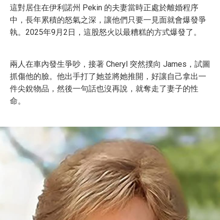
這對居住在伊利諾州 Pekin 的夫妻當時正處於離婚程序
中，長年累積的怒氣之深，讓他們只要一見面就會爆發爭
執。2025年9月2日，這股怒火以最糟糕的方式爆發了。
兩人在車內發生爭吵，接著 Cheryl 突然撲向 James，試圖
抓傷他的臉。他出手打了她並將她推開，好讓自己拿出一
件尖銳物品，然後一句話也沒再說，就奪走了妻子的性
命。