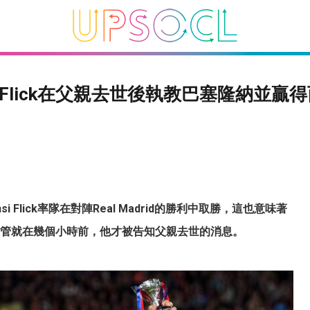
si Flick在父親去世後執教巴塞隆納並贏
ansi Flick率隊在對陣Real Madrid的勝利中取勝，這也意味著
管就在幾個小時前，他才被告知父親去世的消息。